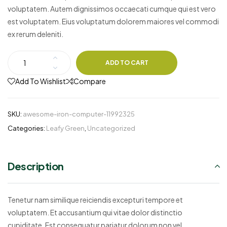
voluptatem. Autem dignissimos occaecati cumque qui est vero
est voluptatem. Eius voluptatum dolorem maiores vel commodi
ex rerum deleniti.
ADD TO CART
Add To Wishlist
Compare
SKU:
awesome-iron-computer-11992325
Categories:
Leafy Green
,
Uncategorized
Description
Tenetur nam similique reiciendis excepturi tempore et
voluptatem. Et accusantium qui vitae dolor distinctio
cupiditate. Est consequatur pariatur dolorum non vel.