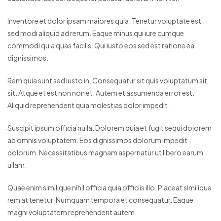
Inventore et dolor ipsam maiores quia. Tenetur voluptate est
sed modi aliquid ad rerum. Eaque minus qui iure cumque
commodi quia quas facilis. Qui iusto eos sed est ratione ea
dignissimos.
Rem quia sunt sed iusto in. Consequatur sit quis voluptatum sit
sit. Atque et est non non et. Autem et assumenda error est.
Aliquid reprehenderit quia molestias dolor impedit.
Suscipit ipsum officia nulla. Dolorem quia et fugit sequi dolorem
ab omnis voluptatem. Eos dignissimos dolorum impedit
dolorum. Necessitatibus magnam aspernatur ut libero earum
ullam.
Quae enim similique nihil officia quia officiis illo. Placeat similique
rem at tenetur. Numquam tempora et consequatur. Eaque
magni voluptatem reprehenderit autem.