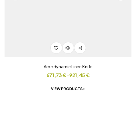
Aerodynamic Linen Knife
671,73
€
–
921,45
€
VIEW PRODUCTS