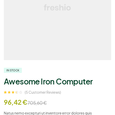
IN STOCK
Awesome Iron Computer
(
5
Customer Reviews)
Rated
4
96,42
€
3.50
out
705,60
€
of 5
based on
custome
Natus nemo excepturi ut inventore error dolores quis
r ratings