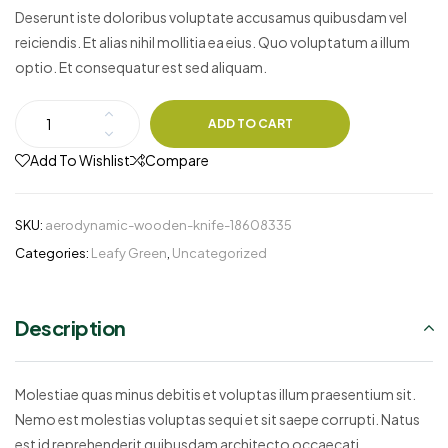
ratings
Deserunt iste doloribus voluptate accusamus quibusdam vel
reiciendis. Et alias nihil mollitia ea eius. Quo voluptatum a illum
optio. Et consequatur est sed aliquam.
ADD TO CART
Add To Wishlist
Compare
SKU:
aerodynamic-wooden-knife-18608335
Categories:
Leafy Green
,
Uncategorized
Description
Molestiae quas minus debitis et voluptas illum praesentium sit.
Nemo est molestias voluptas sequi et sit saepe corrupti. Natus
est id reprehenderit quibusdam architecto occaecati