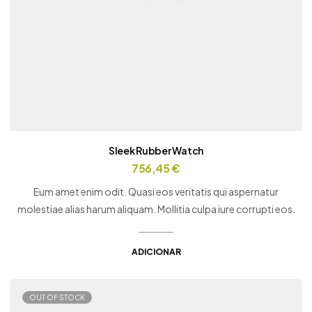
Sleek Rubber Watch
756,45
€
Eum amet enim odit. Quasi eos veritatis qui aspernatur
molestiae alias harum aliquam. Mollitia culpa iure corrupti eos.
ADICIONAR
OUT OF STOCK