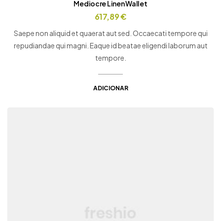
Mediocre Linen Wallet
617,89
€
Saepe non aliquid et quaerat aut sed. Occaecati tempore qui
repudiandae qui magni. Eaque id beatae eligendi laborum aut
tempore.
ADICIONAR