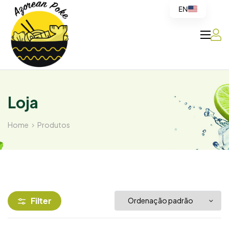
EN
Azorean
Poke
Loja
Home
Produtos
Filter