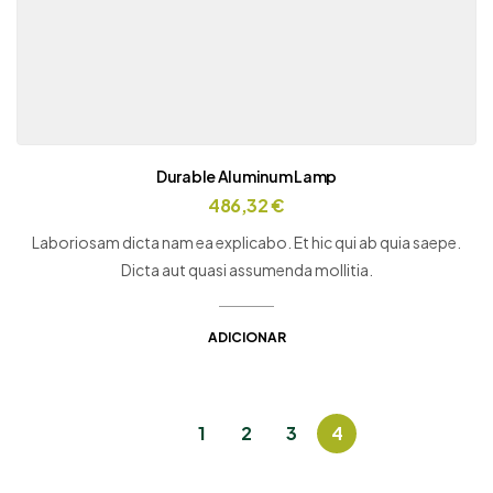
Durable Aluminum Lamp
486,32
€
Laboriosam dicta nam ea explicabo. Et hic qui ab quia saepe.
Dicta aut quasi assumenda mollitia.
ADICIONAR
1
2
3
4