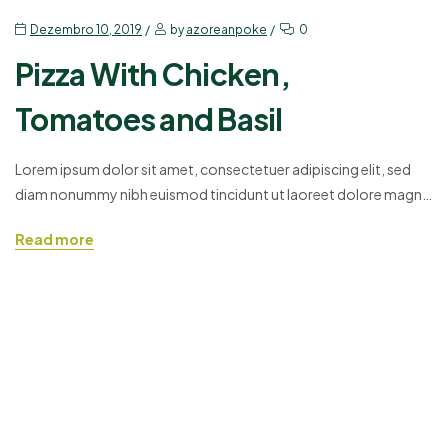
Dezembro 10, 2019
by
azoreanpoke
0
Pizza With Chicken,
Tomatoes and Basil
Lorem ipsum dolor sit amet, consectetuer adipiscing elit, sed
diam nonummy nibh euismod tincidunt ut laoreet dolore magna
aliquam erat volutpat. Ut wisi enim ad minim veniam, quis
Read more
nostrud exerci tation ullamcorper suscipit lobortis nisl ut aliquip
ex ea commodo consequat. Duis autem vel eum iriure dolor in
hendrerit in vulputate velit esse molestie consequat,…