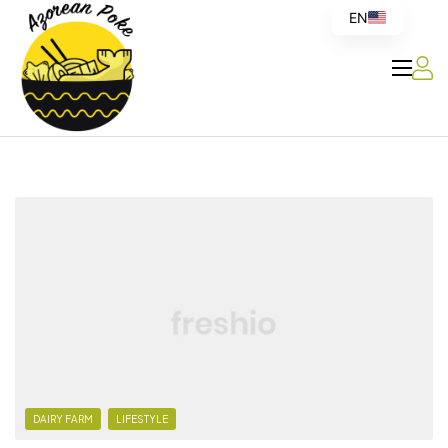
EN
Azorean
Poke
DAIRY FARM
LIFESTYLE